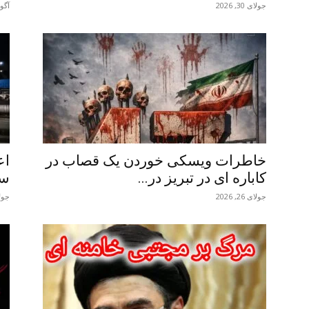
جولای 30, 2026
آگوست
خاطرات ویسکی خوردن یک قصاب در
اع
کاباره ای در تبریز در...
سح
جولای 26, 2026
جولای 8