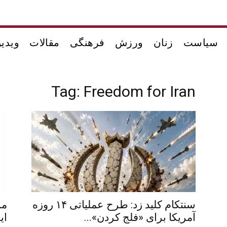
سیاست
زنان
ورزش
فرهنگی
مقالات
ویدیو
Tag: Freedom for Iran
سنتکام کلید زد: طرح عملیاتی ۱۴ روزه
مس
آمریکا برای «فلج کردن»...
ای