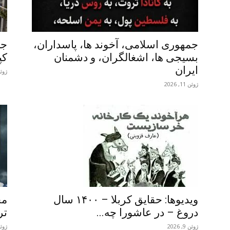
جمهوری اسلامی، آخوند ها، پاسداران،
جن
بسیجی ها، اشغالگران، و دشمنان
کپ
ایران
ژوئن 16,
ژوئن 11, 2026
ویدیوها: حقایق کربلا – ۱۴۰۰ سال
مح
دروغ – در عاشورا چه...
تر
ژوئن 9, 2026
ژوئن 9,