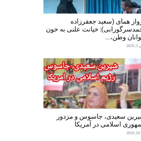
واز همای (سعید جعفرزاده
مدسرگورابی): خیانت علنی به خون
انان وطن،...
 2026
رین سعیدی، جاسوس و مزدور
هوری اسلامی در آمریکا
20