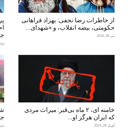
از خاطرات رضا نجفی: بهزاد فراهانی
پر
حکومتی، بیضه انقلاب، و «شهدای...
اح
جو
می 28, 2026
ژوئن 3,
خامنه ای، ۲ ماه بی‌قبر: میراث مردی
شی
که ایران هرگز او...
جم
آوریل 28, 2026
می 24, 26