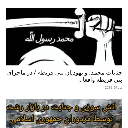
جنایات محمد، و یهودیان بنی قریظه / در ماجرای
بنی قریظه واقعا...
می 29, 2026