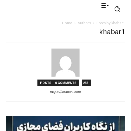
Home
Authors
Posts by khabar1
khabar1
0 COMMENTS
255 POSTS
https://khabar1.com