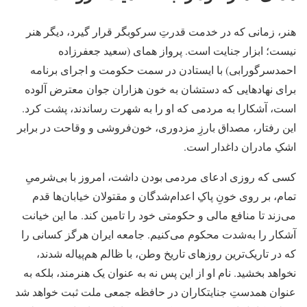
هنر، زمانی که در خدمت قدرتِ سرکوبگر قرار گیرد، دیگر هنر
نیست؛ ابزار جنایت است. پرواز همای (سعید جعفرزاده
احمدسرگورابی) با ایستادن در سمت حکومت و اجرای برنامه
برای نهادهایی که دستشان به خون هزاران جوان معترض آلوده
است، آشکارا به مردمی که او را به شهرت رساندند، پشت کرد.
این رفتار، مصداق بارزِ مزدوری، خون‌فروشی و وقاحت در برابر
اشکِ مادران داغدار است.
کسی که روزی ادعای مردمی بودن داشت، امروز با بی‌شرمیِ
تمام، بر روی خونِ پاکِ اعدام‌شدگان و مقتولان خیابان‌ها قدم
می‌زند تا منافع مالی و حکومتی خود را تامین کند. ما این خیانت
آشکار را به‌شدت محکوم می‌کنیم. جامعه ایران هرگز کسانی را
که در تاریک‌ترین روزهای تاریخ وطن، با ظالم هم‌پیاله شدند،
نخواهد بخشید. نام او از این پس نه به عنوان یک هنرمند، بلکه به
عنوان همدستِ جنایتکاران در حافظه جمعی ملت ثبت خواهد شد