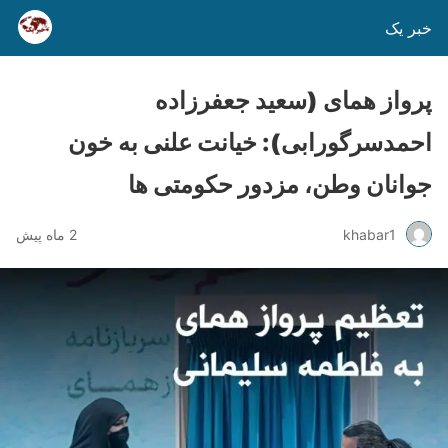
خبر یک
پرواز همای (سعید جعفرزاده
احمدسرگورابی): خیانت علنی به خون
جوانان وطن، مزدور حکومتی ها
khabar1
2 ماه پیش