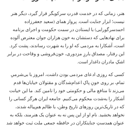
هنر، زمانی که در خدمت قدرتِ سرکوبگر قرار گیرد، دیگر هنر
نیست؛ ابزار جنایت است. پرواز همای (سعید جعفرزاده
احمدسرگورابی) با ایستادن در سمت حکومت و اجرای برنامه
برای نهادهایی که دستشان به خون هزاران جوان معترض آلوده
است، آشکارا به مردمی که او را به شهرت رساندند، پشت کرد.
این رفتار، مصداق بارزِ مزدوری، خون‌فروشی و وقاحت در برابر
اشکِ مادران داغدار است.
کسی که روزی ادعای مردمی بودن داشت، امروز با بی‌شرمیِ
تمام، بر روی خونِ پاکِ اعدام‌شدگان و مقتولان خیابان‌ها قدم
می‌زند تا منافع مالی و حکومتی خود را تامین کند. ما این خیانت
آشکار را به‌شدت محکوم می‌کنیم. جامعه ایران هرگز کسانی را
که در تاریک‌ترین روزهای تاریخ وطن، با ظالم هم‌پیاله شدند،
نخواهد بخشید. نام او از این پس نه به عنوان یک هنرمند، بلکه به
عنوان همدستِ جنایتکاران در حافظه جمعی ملت ثبت خواهد شد