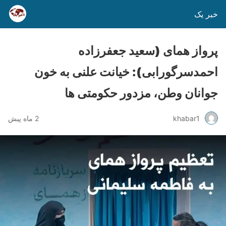
خبر یک
پرواز همای (سعید جعفرزاده
احمدسرگورابی): خیانت علنی به خون
جوانان وطن، مزدور حکومتی ها
khabar1
2 ماه پیش