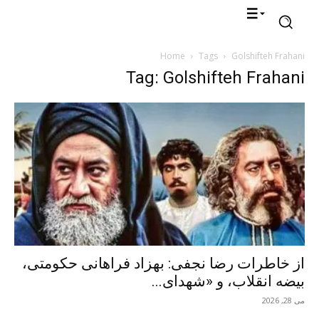
Home
Tags
Golshifteh Frahani
Tag: Golshifteh Frahani
از خاطرات رضا نجفی: بهزاد فراهانی حکومتی،
بیضه انقلاب، و «شهدای...
می 28, 2026