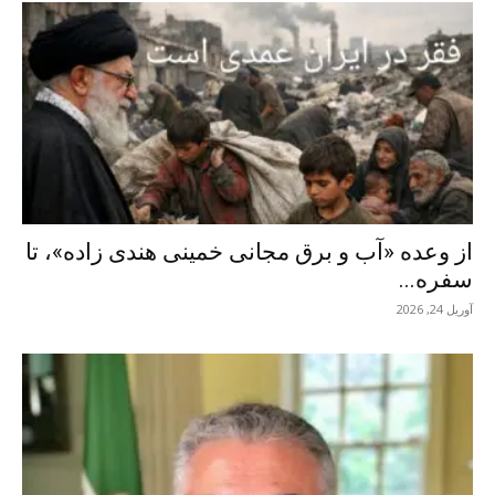
از وعده «آب و برق مجانی خمینی هندی زاده»، تا
سفره...
آوریل 24, 2026