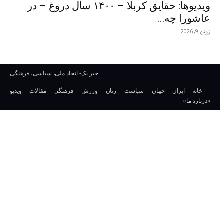
ویدیوها: حقایق کربلا – ۱۴۰۰ سال دروغ – در
عاشورا چه...
ژوئن 9, 2026
خبر یک- اتحاد ملی، سیاسی، فرهنگی
خانه
ایران
جهان
سیاست
زنان
ورزش
فرهنگی
مقالات
ویدیو
«درباره ما»