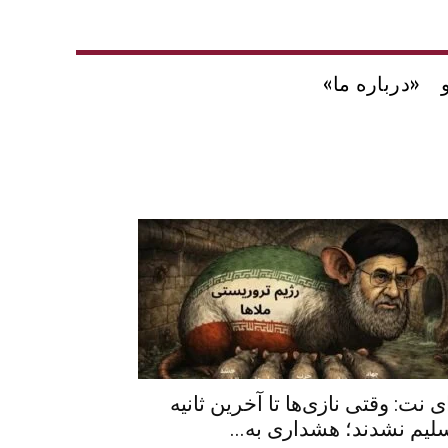
«درباره ما»
ی نت: وقتی نازی‌ها تا آخرین ثانیه
لیم نشدند؛ هشداری به...