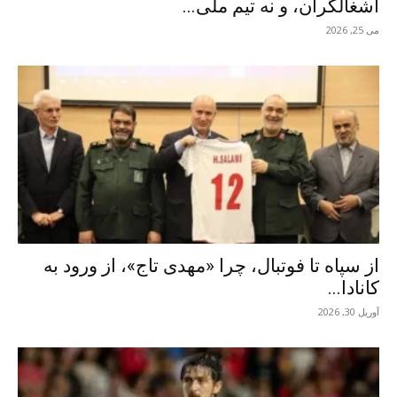
اشغالگران، و نه تیم ملی...
می 25, 2026
از سپاه تا فوتبال، چرا «مهدی تاج»، از ورود به
کانادا...
آوریل 30, 2026