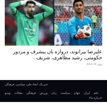
علیرضا بیرانوند، دروازه بان بیشرف و مزدور
حکومتی، رشید مظاهری، شریف...
ژوئن 18, 2026
خبر یک- اتحاد ملی، سیاسی، فرهنگی
خانه
ایران
جهان
سیاست
زنان
ورزش
فرهنگی
مقالات
ویدیو
«درباره ما»