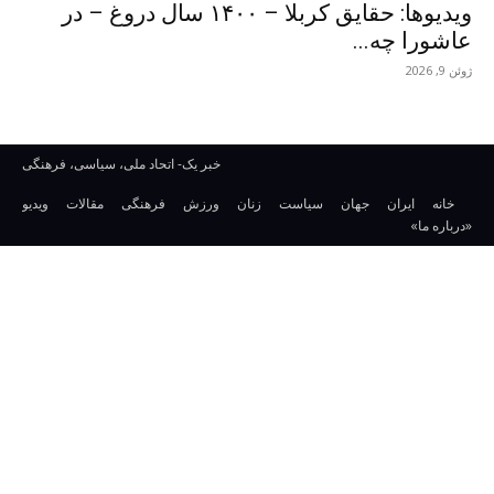
ویدیوها: حقایق کربلا – ۱۴۰۰ سال دروغ – در
عاشورا چه...
ژوئن 9, 2026
خبر یک- اتحاد ملی، سیاسی، فرهنگی
خانه
ایران
جهان
سیاست
زنان
ورزش
فرهنگی
مقالات
ویدیو
«درباره ما»