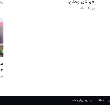
جوانان وطن،...
ژوئن 9,
ژوئن 3, 2026
شی
جم
می 24, 26
ی
مقالات
ویدیو
«درباره ما»