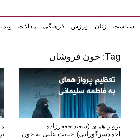
سیاست
زنان
ورزش
فرهنگی
مقالات
ویدیو
Tag: خون فروشان
پرواز همای (سعید جعفرزاده
مح
احمدسرگورابی): خیانت علنی به خون
تر