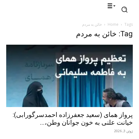
Tags
Home
خائن به مردم
Tag: خائن به مردم
پرواز همای (سعید جعفرزاده احمدسرگورابی):
خیانت علنی به خون جوانان وطن،...
ژوئن 3, 2026