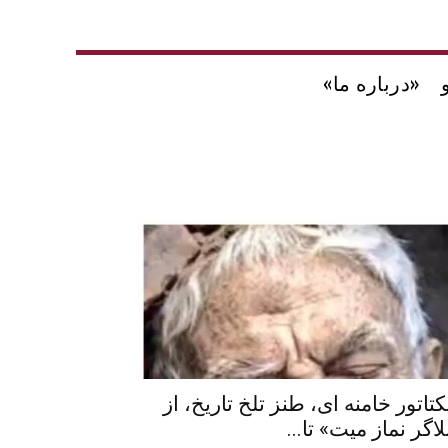
«درباره ما»
کتاتور خامنه ای، طنز تلخ تاریخ، از
لاگر نماز میت» تا...