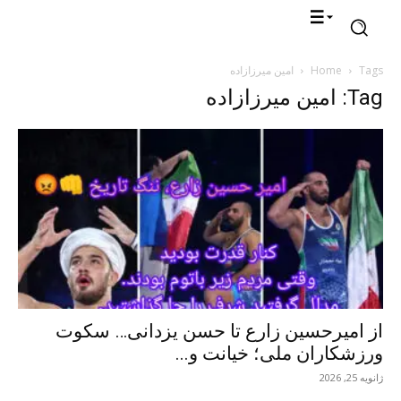
Tags
Home
امین میرزازاده
Tag: امین میرزازاده
از امیرحسین زارع تا حسن یزدانی… سکوت
ورزشکاران ملی؛ خیانت و...
ژانویه 25, 2026