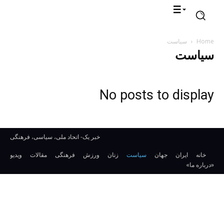
Home
سیاست
سیاست
No posts to display
خبر یک- اتحاد ملی، سیاسی، فرهنگی
خانه
ایران
جهان
سیاست
زنان
ورزش
فرهنگی
مقالات
ویدیو
«درباره ما»