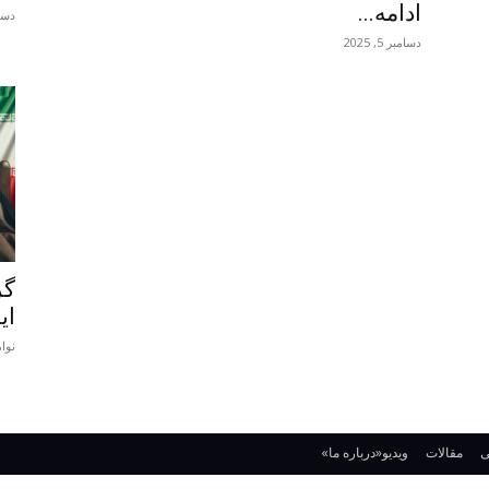
ادامه...
دسامبر
دسامبر 5, 2025
گز
ای
نوامبر 
ی
مقالات
ویدیو
«درباره ما»