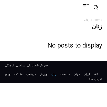
Home
زنان
زنان
No posts to display
خبر یک- اتحاد ملی، سیاسی، فرهنگی
خانه
ایران
جهان
سیاست
زنان
ورزش
فرهنگی
مقالات
ویدیو
«درباره ما»