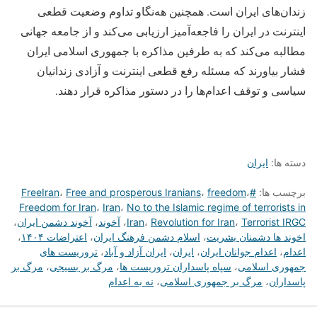
زندان‌های ایران است. همچنین هه‌نگاو تداوم وضعیت قطعی
اینترنت در ایران را فاجعه‌آمیز ارزیابی می‌کند و از جامعه جهانی
مطالبه می‌کند که به طرفین مذاکره با جمهوری اسلامی ایران
فشار بیاورند که مسئله رفع قطعی اینترنت و آزادی زندانیان
سیاسی و توقف اعدام‌ها را در دستور مذاکره قرار دهند.
دسته ها:
ایران
برچسب ها:
#FreeIran
،
freedom
،
Free and prosperous Iranians
،
Freedom for Iran
،
Iran
،
No to the Islamic regime of terrorists in
Terrorist IRGC
،
Revolution for Iran
،
Iran
،
آخوند
،
آخوند دشمن ایران
،
اخوند ها دشمنان بشریت
،
اسلام دشمن فرهنگ ایران
،
اعتراضات ۱۴۰۴
،
اعدام
،
اعدام جوانان ایران
،
ایران
،
ایران آزاد و آباد
،
تروریست های
جمهوری اسلامی
،
سپاه پاسداران تروریست ها
،
مرگ بر بسیجی
،
مرگ بر
پاسداران
،
مرگ بر جمهوری اسلامی
،
نه به اعدام