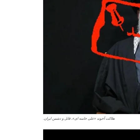
هلاکت آخوند «علی خامنه ای»، قاتل و دشمن ایران.