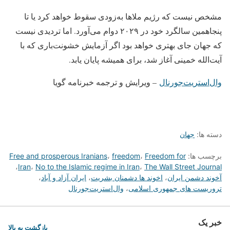
مشخص نیست که رژیم ملاها به‌زودی سقوط خواهد کرد یا تا
پنجاهمین سالگرد خود در ۲۰۲۹ دوام می‌آورد. اما تردیدی نیست
که جهان جای بهتری خواهد بود اگر آزمایش خشونت‌باری که با
آیت‌الله خمینی آغاز شد، برای همیشه پایان یابد.
وال‌استریت‌جورنال
– ویرایش و ترجمه خبرنامه گویا
دسته ها:
جهان
برچسب ها:
Freedom for
،
freedom
،
Free and prosperous Iranians
،
Iran
،
No to the Islamic regime in Iran
،
The Wall Street Journal
آخوند دشمن ایران
،
اخوند ها دشمنان بشریت
،
ایران آزاد و آباد
،
تروریست های جمهوری اسلامی
،
وال‌استریت‌جورنال
خبر یک
بازگشت به بالا