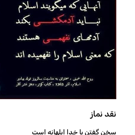
نقد نماز
سخن گفتن با خدا ابلهانه است