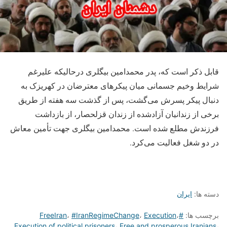
قابل ذکر است که، پدر محمدامین بیگلری درحالیکه علیرغم
شرایط وخیم جسمانی میان پیکرهای معترضان در کهریزک به
دنبال پیکر پسرش می‌گشت، پس از گذشت سه هفته از طریق
برخی از زندانیان آزادشده از زندان قزلحصار، از بازداشت
فرزندش مطلع شده است. محمدامین بیگلری جهت تأمین معاش
در دو شغل فعالیت می‌کرد.
دسته ها:
ایران
برچسب ها:
#FreeIran
،
Execution
،
#IranRegimeChange
،
Execution of political prisoners
،
Free and prosperous Iranians
،