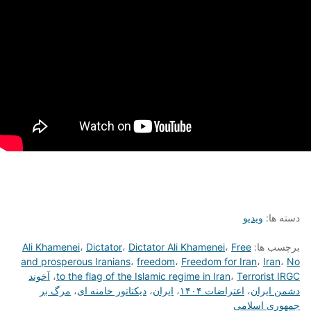
دسته ها:
ویدیو
برچسب ها:
Free
،
Dictator Ali Khamenei
،
Dictator
،
Ali Khamenei
and prosperous Iranians
،
freedom
،
Freedom for Iran
،
Iran
،
No
Terrorist IRGC
،
to the flag of the Islamic regime in Iran
،
آخوند
دشمن ایران
،
اعتراضات ۱۴۰۴
،
ایران
،
دیکتاتور خامنه ای
،
مرگ بر
جمهوری اسلامی