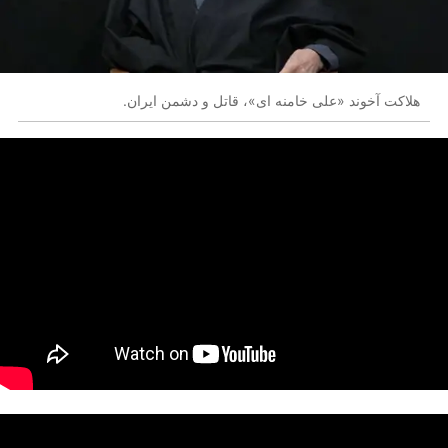
هلاکت آخوند «علی خامنه ای»، قاتل و دشمن ایران.