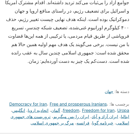
جوامع آزاد را بی‌ثبات می‌کند تردید داشته‌اند. اقدام مشترک آمریکا
و اسرائیل برای تضعیف رژیم، در راستای منافع اروپا و جهان
دموکراتیک بوده است. اینکه هدف نهایی چیست تغییر رژیم، حذف
۴۰۰ کیلوگرم اورانیوم غنی‌شده، تضعیف شبکه چندسرِ، تسریع
فروپاشی از طریق قیام مردمی، یا ترکیبی از همه این‌ها قضاوت
با من نیست. برخی می‌گویند یک هدف مهم اولیه همین حالا هم
محقق شده است: جمهوری اسلامی چندین سال به عقب رانده
شده است. دست‌کم یک چیز به دست آورده‌ایم: زمان.
دسته ها:
جهان
برچسب ها:
،
Free and prosperous Iranians
،
Democracy for Iran
Uropa
،
Freedom for Iran
،
freedom
،
آلمان
،
اتحادیه اروپا
،
انگلیس
،
ایتالیا
،
ایران آزاد و آباد
،
ایران را پس میگیریم
،
تروریست های جمهوری
اسلامی
،
خبرنامه گویا
،
فرانسه
،
مرگ بر جمهوری اسلامی