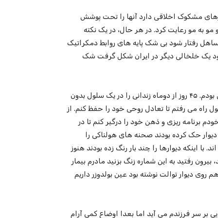
رفتارهای مشکوک اخلاقی دارد آنها را تحت پوشش
مو به مو رعایت کرد. در هر حال، در یک نکته
تساهل رفتار شود بی شک پایه های روابط دمکراتیک
وجود یک خلخالی دیگر در ایران شکل گرفت شک
شانزده آذر سال ۸۸ بازداشت شدم و دو ماه را میهمان ۲۰۹ اوین بودم. ۴۵ روز از دو‌ماه زندانی را در یک سلول بدون
ی گذراندم. روزی ۸ تا ۱۲ کیلومتر در سلول راه می رفتم تا تعادل روحی خود را حفظ کنم. از
ودم برنامه ریزی و ذهن خود را درگیر کنم تا در
قبلی روی دیوار حک کرده بودند صحنه های هولناکی را
 با اینکه دیوارها را چند بار رنگ زده بودند هنوز
، بیرون رفتید به این شماره زنگ بزنید مادرم بیمار
 روی دیوار توالت نوشته بود عین بولدوزر داریم
 بر سر فرزندم می آید اما بعدا اوضاع کمی آرام