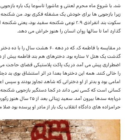
شد. با شروع ماه محرم لعنتی و عاشورا تاسوعا یک باره بازجویی
زیرا بازجویی ها برای خودش یک مشغله فکری بود. من شکنجه 
سکوت بند انفرادی ۲۰۹ نوعی شکنجه سفید بود، یعن
گذارد اما تا سالها روان انسان را هنوز خراش می دهد.
در مقایسه با فاطمه ک. که در دهه ۶۰ هش
گذشت یک هتل ۷ ستاره بود. دخترهای هم بند فاطمه بی
اضطراری پیش می آمد در یک پاکت پلاستیکی قضای حاجت می کر
را خالی کنند. همه این دخترها بعدا در اثر استنشاق بوی بد دچ
امامی بود و بدتر از او دخترانی که شاهد تجاوز بودند و سپس اع
کسانی است که کسی نمی داند در کجا دستگیر بازجویی شکنجه و ا
دریاچه سدها بیرون آمد. سعی
حرامزاده های دادگاه انقلاب یک بار از مادر او پرسده بود صل