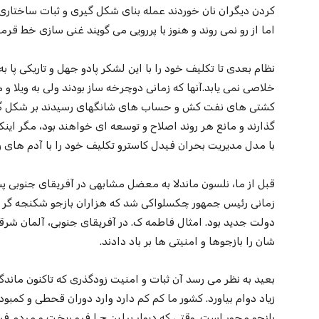
کردن دیگران نان خوردند عمله بنای شکل گیری و ثبات ساختاری ش
اما از رو نمی روند و هنوز با پررویی می گویند غنی سازی خط قر
نظام بعدی تا تکلیف خود را با این لشکر پادو جهل و تاریکی پا
خلاصی نمی یابد.آنها که زمانی دوچرخه ساز بودند ولی به ویلا و
کشتی های نفت کش و حساب های شانگهای رسیدند بر شکل گیری 
گذارند و مانع هر روند اصلاح و توسعه ای خواهند بود، مگر اینک
با مدل مدیریت بحران فیدل کاسترو تکلیف خود را با آدم های رژ
قبل از ما، نلسون ماندلا به معضل مشابهی در آفریقای جنوبی پس
زمانی رئیس جمهور چکسلواکی شد که هزاران بازجو شکنجه گر و
دولت جدید بود. امثال فاطمه ک. در آفریقای جنوبی، آلمان شر
شان را بازجوها و امنیتی ها بر باد دادند.
بعید به نظر می رسد آن ثبات و امنیت زودگذری که تاکنون ماندگ
زیاد دوام بیاورد. کشور ما کم کم دارد وارد دوران قحطی و کمب
بازجو محور است. وقتی که دیوار برلین ج ا فرو ریخت و مردم فرص