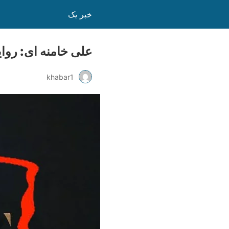
خبر یک
علی خامنه ای: روا
khabar1