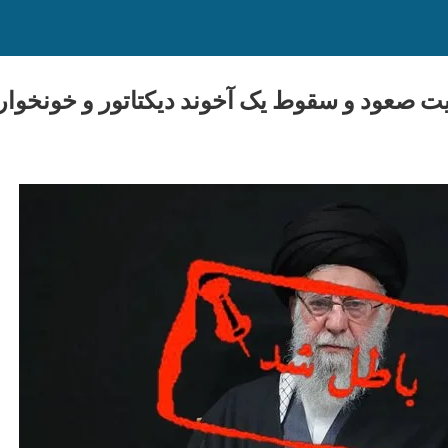
یت صعود و سقوط یک آخوند دیکتاتور و خونخوار