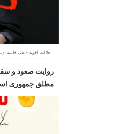
هلاکت آخوند «علی خامنه ای»،
روایت صعود و سقوط
مطلق جمهوری اسل