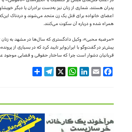
پدران هستند. شماری از زنان نیز به‌دست برادران یا دیگر خویشا
اعضای خانواده برای قتل یک زن متحد می‌شوند و دردناک این‌که 
همراه شده و درباره آن سکوت می‌کنند.
«مرضیه محبی»، وکیل دادگستری که سال‌ها در مشهد به زنان 
پیش‌تر در گفت‌وگو با ایران‌وایر تایید کرد که در بسیاری از پر
قربانیان دشوار است چرا که ساختار حقوقی و قضایی موجود عملا 
S
T
X
W
Li
E
F
h
el
h
n
m
a
ar
e
at
k
ail
c
e
gr
s
e
e
a
A
dI
b
m
p
n
o
p
o
فرهنگی
ورزش