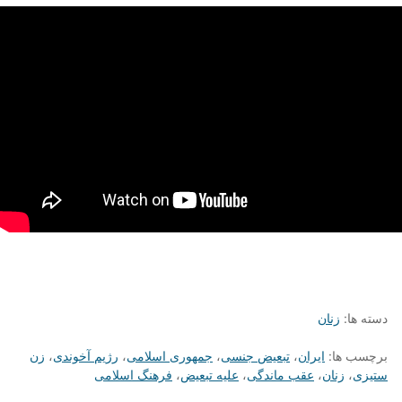
دسته ها:
زنان
برچسب ها:
ایران
،
تبعیض جنسی
،
جمهوری اسلامی
،
رژیم آخوندی
،
زن
ستیزی
،
زنان
،
عقب ماندگی
،
علیه تبعیض
،
فرهنگ اسلامی