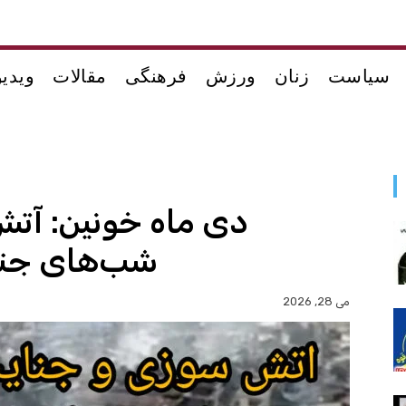
سیاست
زنان
ورزش
فرهنگی
مقالات
ویدیو
دی ماه خونین: آتش 
شب‌های جنای
می 28, 2026