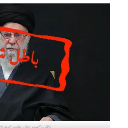
هلاکت آخوند «علی خامنه ای»، قا