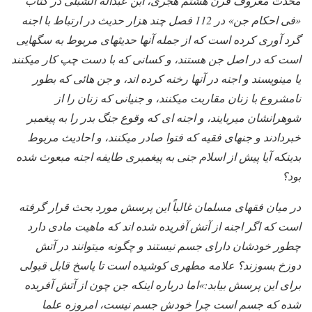
محدث معروف قرن هشتم هجری، ابن عبداله الشبلی در کتاب
«فی احکام جن» در 112 فصل چند هزار حدیث در ارتباط با اجنه
گرد آوری کرده است که از جمله آنها حدیثهای مربوط به سگهایی
است که در اصل جن هستند، و کسانی که با دست چپ کار میکنند
یا مینویسند و اجنه در آنها رخنه کرده اند، و جن هائی که بطور
نامشروع با زنان مقاربت میکنند، و جنیانی که زنان را از
شوهرانشان میربایند، و اجنه ای که وقوع جنگ بدر را به پیغمبر
خبردادند و جنهای فقیه که فتوا صادر میکنند، و احادیث مربوط
بدینکه آیا پیش از اسلام جنی به پیغمبری طایفه اجنه مبعوث شده
بود؟
در میان فقهای مسلمان غالباً این پرسش مورد بحث قرار گرفته
است که اگر اجنه از آتش آفریده شده اند که ماهیت مادی دارد
چطور خودشان دارای جسم نیستند و چگونه میتوانند در آتش
دوزخ بسوزند؟ علامه مطهری کوشیده است تا پاسخ قابل قبولی
برای این پرسش بیابد:»اما درباره اینکه جن چون از آتش آفریده
شده که جسم است چرا خودش جسم نیست، امروزه علما