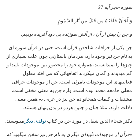
سوره حجر آیه 27
وَالْجَآنَّ خَلَقْنَاهُ مِن قَبْلُ مِن نَّارِ السَّمُومِ.
و جن را پيش از آن ، از آتش سوزنده بی دود آفريده بوديم.
جن یکی از خرافات شاخص قرآن است، حتی در قرآن سوره ای
به نام جن نیز وجود دارد، مردمان باستانی چون علت بسیاری از
چیزها را نمیدانستند، همواره خود را محصور بین موجودات ناپیدا و
گم میدیدند و گمان میکردند اتفاقهائی که می افتد معلول
فعالیتهای این موجودات نامرئی است. جن از موجودات خرافی
محلی جامعه محمد بوده است. واژه جن به معنی مخفی است،
مشتقات و کلمات همخانواده جن نیز در عربی به همین معنی
دلالت دارند، مثلا جنان و جنین هردو در بدن پنهان هستند.
دکتر شجاء الدین شفا، در مورد جن در کتاب
تولدی دیگر
مینویسند.
«قرآن از موجودات ناپیدای دیگری به نام جن نیز سخن میگوید که