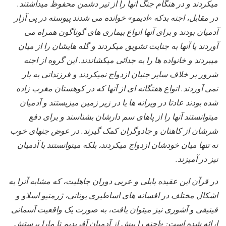
میکردند و در هنگام جنگ آنها را از تیر دشمن محفوظ میداشتند.
در مقابل، اجنه بدکه «ادیمو» خوانده می شدند پیوسته در پی آزار
آدمیان بودند و برای آنها انواع بیماری های گوناگون همراه می
آوردند یا آنها به جنایت تشویق میکردند و گله هایشان را از میان
میبردند و خانواده ها را به جدائی میکشاندند. این گروه از اجنه
شرور بر خلاف سایر جنیان ازدواج نمیکردند و فرزندانی به بار
نمی آوردند. انواع هفتگانه ای از آنها که در کوهستان مغرب زاده
شده بودند عادتا در ویرانه ها یا در زیر زمین میزیستند و آدمیان
میتوانستند آنها را از پاهای سم دارشان بشناسند و برای دفع
شرشان از کاهنان و جادوگران کمک گیرند. در عوض جنهای خوب
نه تنها میان خودشان ازدواج میکردند، بلکه میتوانستند با آدمیان
نیز در آمیزند.
در قرآن این عقیده بابلی و عربی دوران جاهلیت، که مشابه آنرا به
اشکال مختلف در افسانه های اساطیری یونانی، ژرمنیو اسلاو و
فینیقی و آشوری نیز میتوان یافت، به صورت یک واقعیت آسمانی
ارائه شده است: «اجنه را پیش از آدمیان آفریدیم تا مارا پرستش