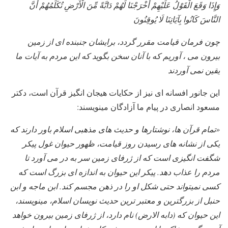
وَإِذَا وَقَعَ الْقَوْلُ عَلَيْهِمْ أَخْرَجْنَا لَهُمْ دَابَّةً مِّنَ الْأَرْضِ تُكَلِّمُهُمْ أَنَّ
النَّاسَ كَانُوا بِآيَاتِنَا لَا يُوقِنُونَ
چون فرمان قيامت مقرر گردد، برايشان جنبنده ای از زمين
بيرون می ، آوريم که با آنان سخن بگويد که اين مردم به آيات ما
يقين نمی آوردند
این جانور افسانه ای نیز از حکایات هیجان انگیز قرآن است، دکتر
مسعود انصاری در پیام ما آزادگان مینویسند:
«تمام قرآن ها، نوشتارها و حدیث های مذهبی اسلام باور دارند که
یکی از نشانه های رسیدن روز قیامت، ظهور حیوان غول پیکر
شگفت انگیزی است که از ژرفای زمین سر به در می آورد تا
مردم را عذاب دهد. پیکر این حیوان به اندازه ای بزرگ است که
کسی نمیتواند حتی شکل او را در ذهن مجسم کند. ابن ماجه و ابن
حنبل از بزرگترین و معتبر ترین حدیث نویسان اسلام، مینویسند،
این حیوان که (دابه الارض) نام دارد، از ژرفای زمین بیرون خواهد