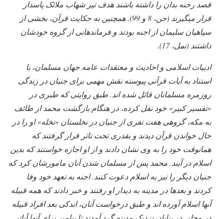
قصد رخنه بدان را داشته باشند هدف تیر شهاب ملائک پاسدار
قرار میگیرند (جن، 8 و 99). همچنین به حکایت قرآن، بخشی از
سپاهیان سلیمان از اجنه بودند و فرماندهانی از گروه خودشان
داشتند (نمل، 17).
ادبیات اسلامی و احادیث و معتقدات عامه جهان مسلمان، با
استناد به آیات قرآنی پیوسته نقش مهمی برای جنیان در زندگی
روزمره مسلمانان قائل شده اند. طبق روایتی که طبری در
«تفسیر کبیر» خود نقل کرده، در هنگام بازگشت محمد از طائف
به مکه، گروهی هفت نفری از جنیان در نخلستان «نخله» او را در
حال خواندن قرآن دیدند و بقدری تحت تاثر قرار گرفتند که
همانوقت خود را به وی نشان دادند و از او اجازه خواستند که بدین
اسلام در آیند. محمد پس از مسلمان شدن آنان مامورشان کرد که
جنیان دیگر را نیز به اسلام دعوت کنند. اجنه به تعهد خود وفا
کردند و بعدها در مدینه به دیدار او رفتند و خبر دادند که همه قبیله
آنها اسلام آورده اند و طبق درخواست آنان، اندکی بعد افراد قبیله
در محلی در بیابان نزدیک مدینه گرد آمدند تا پیامبر برای آنها آیاتی