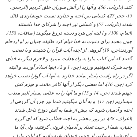
کنند (ذاریات، 56)، و آنها را از آتش سوزان خلق کردیم (الرحمن،
15- حجر 27)، کسانی بین اجنه و خداوند نسبت خویشاوندی قائل
شدند (ذاریات، 57) و کسانی نیز اجنه را شرکای خدا دانستند
(انعام، 100)، و ا لبته این هردو دسته دروغ میگویند (صافات، 158)،
چون محمد برای دعوت به خدا قیام کرد طایفه جنیان بر او ازدحام
آوردند(جن، 19) گروهی از اجنه آیات قرآن را شنیدند و با تعجب
گفتند که این کتاب مارا به راه هدایت میبرد و لاجرم دیگر به خدای
واجد شرک نخواهیم ورزید (جن، 1 و 2)، اینها اسلام آوردند و البته
اگر در راه راست پایدار بمانند خداوند به آنها آب گوارا نصیب خواهد
کرد (جن، 16)، اما بعضی دیگر از آنها کافر ماندند و هیزم کش
جهنم شدند (جن، 14 و 15) و ما آنها را به عذابی بسیار الیم معذب
میسازیم (جن 17) و به آنان میگوئیم شما نیز جزو آن گروهی از
اجنه و آدمیان شوید که پیش از شما به آتش دوزخ داخل شدند
(اعراف، 38)، در روز محشر به اجنه خطاب شود که ای گروه
جنیان، شما از حیث تعداد بر آدمیان فزونی گرفتید، ولی آیا ما
برای شما رسولانی از جنس خودتان نفرستادیم که آیات مارا بر