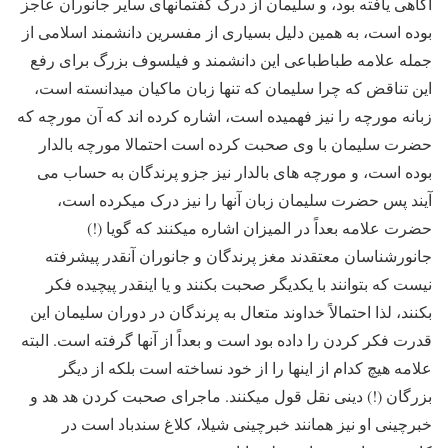
آگاهی یافته بود، و سلیمان از درک گفتمانهای سایر جانوران عاجز
بوده است، به همین دلیل بسیاری از مفسرین دانشمند اسلامی از
جمله علامه طباطباعی این دانشمند و فیلسوف بزرگ برای رفع
این تناقض که چرا سلیمان که تنها زبان ماکیان میدانسته است،
زبانه مورچه را نیز فهمیده است، اشاره کرده اند که آن مورچه که
حضرت سلیمان با وی صحبت کرده است احتمالا مورچه بالدار
بوده است، و مورچه های بالدار نیز جزو پرندگان به حساب می
آیند پس حضرت سلیمان زبان آنها را نیز درک میکرده است،
حضرت علامه بعداً در المیزان اشاره میکنند که گویا (!)
جانورشناسان معتقدند مغز پرندگان و جانوران آنقدر پیشرفته
نیست که بتوانند با یکدیگر صحبت بکنند و یا اینقدر پیچیده فکر
بکنند، لذا احتمالاً خداوند متعال به پرندگان در دوران سلیمان این
قدرت فکر کردن را داده بود است و بعداً از آنها گرفته است. البته
علامه هیچ کدام از اینها را از خود نساخته است بلکه از دیگر
بزرگان (!) دینی نقل قول میکنند. ماجرای صحبت کردن هد هد و
خبرچینی او نیز همانند خبرچینی شیلا، کلاغ سندباد است در