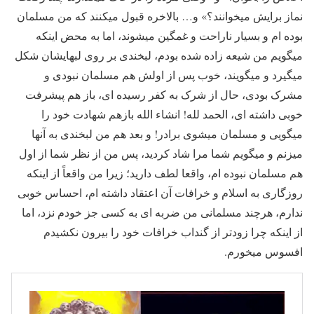
نماز برایش میخوانند؟» و… بالاخره قبول میکنند که من مسلمان
بوده ام و بسیار ناراحت و غمگین میشوند، اما به محض اینکه
میگویم من شیعه زاده شده بودم، لبخندی بر روی لبهایشان شکل
میگیرد و میگویند، خوب پس از اولش هم مسلمان نبودی و
مشرک بودی، حال از شرک به کفر رسیده ای، باز هم پیشرفت
خوبی داشته ای، الحمد لله! انشاء الله بازهم شهادت خود را
میگویی و مسلمان میشوی برادر! و بعد هم من لبخندی به آنها
میزنم و میگویم شما مرا شاد کردید، پس من از نظر شما از اول
هم مسلمان نبوده ام، واقعا لطف دارید؛ زیرا من واقعاً از اینکه
روزگاری به اسلام و خرافات آن اعتقاد داشته ام، احساس خوبی
ندارم، هرچند مسلمانی من ضربه ای به کسی جز خودم نزد، اما
از اینکه چرا زودتر از گنداب خرافات خود را بیرون نکشیدم
افسوس میخورم.