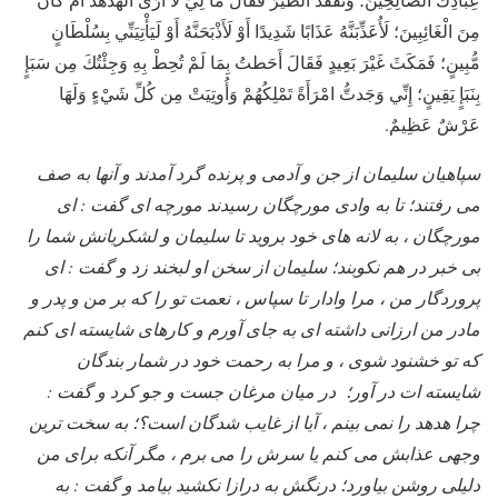
مِنَ الْغَائِبِينَ؛ لَأُعَذِّبَنَّهُ عَذَابًا شَدِيدًا أَوْ لَأَذْبَحَنَّهُ أَوْ لَيَأْتِيَنِّي بِسُلْطَانٍ
مُّبِينٍ؛ فَمَكَثَ غَيْرَ بَعِيدٍ فَقَالَ أَحَطتُ بِمَا لَمْ تُحِطْ بِهِ وَجِئْتُكَ مِن سَبَإٍ
بِنَبَإٍ يَقِينٍ؛ إِنِّي وَجَدتُّ امْرَأَةً تَمْلِكُهُمْ وَأُوتِيَتْ مِن كُلِّ شَيْءٍ وَلَهَا
عَرْشٌ عَظِيمٌ.
سپاهيان سليمان از جن و آدمی و پرنده گرد آمدند و آنها به صف
می رفتند؛ تا به وادی مورچگان رسيدند مورچه ای گفت : ای
مورچگان ، به لانه های خود برويد تا سليمان و لشکريانش شما را
بی خبر در هم نکوبند؛ سليمان از سخن او لبخند زد و گفت : ای
پروردگار من ، مرا وادار تا سپاس ، نعمت تو را که بر من و پدر و
مادر من ارزانی داشته ای به جای آورم و کارهای شايسته ای کنم
که تو خشنود شوی ، و مرا به رحمت خود در شمار بندگان
شايسته ات در آور؛ در ميان مرغان جست و جو کرد و گفت :
چرا هدهد را نمی بينم ، آيا از غايب شدگان است؟؛ به سخت ترين
وجهی عذابش می کنم يا سرش را می برم ، مگر آنکه برای من
دليلی روشن بياورد؛ درنگش به درازا نکشيد بيامد و گفت : به