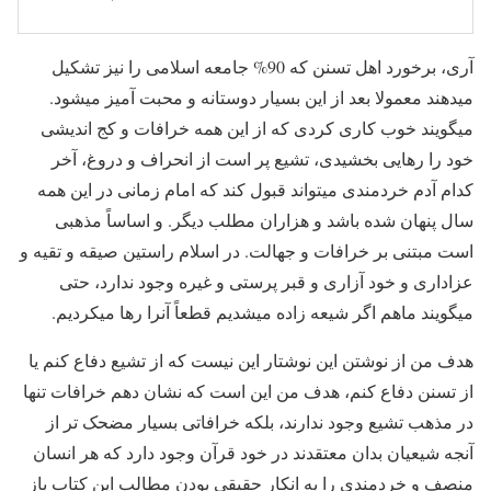
آری، برخورد اهل تسنن که 90% جامعه اسلامی را نیز تشکیل
میدهند معمولا بعد از این بسیار دوستانه و محبت آمیز میشود.
میگویند خوب کاری کردی که از این همه خرافات و کج اندیشی
خود را رهایی بخشیدی، تشیع پر است از انحراف و دروغ، آخر
کدام آدم خردمندی میتواند قبول کند که امام زمانی در این همه
سال پنهان شده باشد و هزاران مطلب دیگر. و اساساً مذهبی
است مبتنی بر خرافات و جهالت. در اسلام راستین صیقه و تقیه و
عزاداری و خود آزاری و قبر پرستی و غیره وجود ندارد، حتی
میگویند ماهم اگر شیعه زاده میشدیم قطعاً آنرا رها میکردیم.
هدف من از نوشتن این نوشتار این نیست که از تشیع دفاع کنم یا
از تسنن دفاع کنم، هدف من این است که نشان دهم خرافات تنها
در مذهب تشیع وجود ندارند، بلکه خرافاتی بسیار مضحک تر از
آنجه شیعیان بدان معتقدند در خود قرآن وجود دارد که هر انسان
منصف و خردمندی را به انکار حقیقی بودن مطالب این کتاب باز