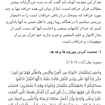
بعد از این مقدمه کوتاه باید گفت که به دیده خردگرایانه بیشتر
مطالب قرآن خرافه است، اما از میان این همه خرافه تنها به چند
مورد خرافه که مضحک تر از باقی خرافات است را به اختصار
بررسی میکنیم تا در هنگام رویا رویی با اهل تسنن به آنها یادآوری
کنیم که جدا از کتابهای مذهبی و احادیث آنها که دست کمی از
بحار الانوار و حلیه المتقین و غیره ندارند خود قرآن نیز پر از
موهومات و خرافات است.
1- صحبت کردن مورچه ها و هد هد
سوره نمل آیات 18 تا 23
وَحُشِرَ لِسُلَيْمَانَ جُنُودُهُ مِنَ الْجِنِّ وَالْإِنسِ وَالطَّيْرِ فَهُمْ يُوزَعُونَ ؛
حَتَّى إِذَا أَتَوْا عَلَى وَادِي النَّمْلِ قَالَتْ نَمْلَةٌ يَا أَيُّهَا النَّمْلُ ادْخُلُوا
مَسَاكِنَكُمْ لَا يَحْطِمَنَّكُمْ سُلَيْمَانُ وَجُنُودُهُ وَهُمْ لَا يَشْعُرُونَ؛ فَتَبَسَّمَ
ضَاحِكًا مِّن قَوْلِهَا وَقَالَ رَبِّ أَوْزِعْنِي أَنْ أَشْكُرَ نِعْمَتَكَ الَّتِي أَنْعَمْتَ
عَلَيَّ وَعَلَى وَالِدَيَّ وَأَنْ أَعْمَلَ صَالِحًا تَرْضَاهُ وَأَدْخِلْنِي بِرَحْمَتِكَ فِي
عِبَادِكَ الصَّالِحِينَ؛ وَتَفَقَّدَ الطَّيْرَ فَقَالَ مَا لِيَ لَا أَرَى الْهُدْهُدَ أَمْ كَانَ