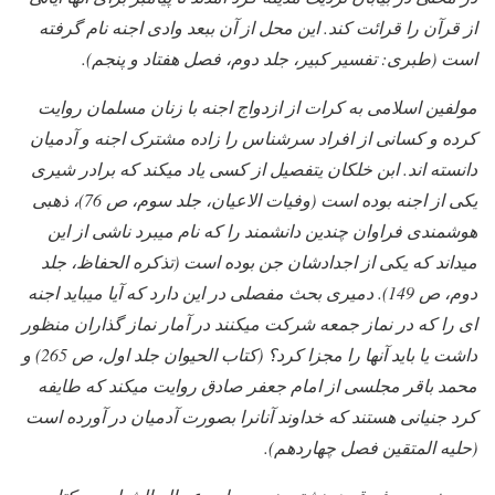
از قرآن را قرائت کند. این محل از آن ببعد وادی اجنه نام گرفته
است (طبری: تفسیر کبیر، جلد دوم، فصل هفتاد و پنجم).
مولفین اسلامی به کرات از ازدواج اجنه با زنان مسلمان روایت
کرده و کسانی از افراد سرشناس را زاده مشترک اجنه و آدمیان
دانسته اند. ابن خلکان یتفصیل از کسی یاد میکند که برادر شیری
یکی از اجنه بوده است (وفیات الاعیان، جلد سوم، ص 76)، ذهبی
هوشمندی فراوان چندین دانشمند را که نام میبرد ناشی از این
میداند که یکی از اجدادشان جن بوده است (تذکره الحفاظ، جلد
دوم، ص 149). دمیری بحث مفصلی در این دارد که آیا میباید اجنه
ای را که در نماز جمعه شرکت میکنند در آمار نماز گذاران منظور
داشت یا باید آنها را مجزا کرد؟ (کتاب الحیوان جلد اول، ص 265) و
محمد باقر مجلسی از امام جعفر صادق روایت میکند که طایفه
کرد جنیانی هستند که خداوند آنانرا بصورت آدمیان در آورده است
(حلیه المتقین فصل چهاردهم).