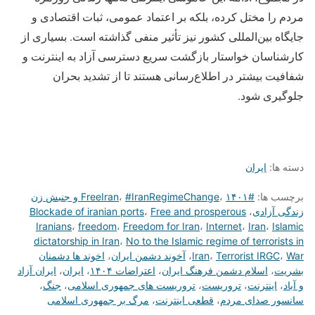
مردم را مختل کرده، بلکه بر اعتماد عمومی، ثبات اقتصادی و
جایگاه بین‌المللی کشور نیز تأثیر منفی گذاشته است. بسیاری از
کارشناسان خواستار بازگشت سریع دسترسی آزاد به اینترنت و
شفافیت بیشتر در اطلاع‌رسانی هستند تا از تشدید بحران
جلوگیری شود.
دسته ها:
ایران
برچسب ها:
#FreeIran
،
#IranRegimeChange
،
۱۴۰۱ و جنبش زن
زندگی آزادی
،
Free and prosperous
،
Blockade of iranian ports
Iranians
،
freedom
،
Freedom for Iran
،
Internet
،
Iran
،
Islamic
dictatorship in Iran
،
No to the Islamic regime of terrorists in
War
،
Terrorist IRGC
،
Iran
،
آخوند دشمن ایران
،
اخوند ها دشمنان
بشریت
،
اسلام دشمن فرهنگ ایران
،
اعتراضات ۱۴۰۴
،
ایران
،
ایران آزاد
و آباد
،
اینترنت
،
تروریست
،
تروریست های جمهوری اسلامی
،
جنگ
،
سانسور صدای مردم
،
قطعی اینترنت
،
مرگ بر جمهوری اسلامی