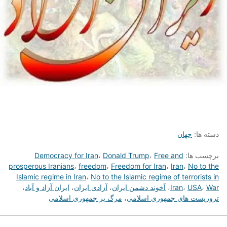
دسته ها:
جهان
برچسب ها:
Free and
،
Donald Trump
،
Democracy for Iran
prosperous Iranians
،
freedom
،
Freedom for Iran
،
Iran
،
No to the
Islamic regime in Iran
،
No to the Islamic regime of terrorists in
War
،
USA
،
Iran
،
آخوند دشمن ایران
،
آزادی ایران
،
ایران آزاد و آباد
،
تروریست های جمهوری اسلامی
،
مرگ بر جمهوری اسلامی