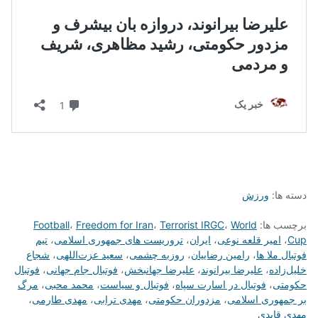
دسته ها:
ورزش
برچسب ها:
World
،
Terrorist IRGC
،
Freedom for Iran
،
Football
Cup
،
امیر قلعه نوعی
،
ایران
،
تروریست های جمهوری اسلامی
،
تیم
فوتبال ملا ها
،
رامین رضاییان
،
روزبه چشمی
،
سعید عزت‌اللهی
،
شجاع
خلیل‌زاده
،
علیرضا بیرانوند
،
علیرضا جهانبخش
،
فوتبال جام جهانی
،
فوتبال
حکومتی
،
فوتبال در اسارت سپاه
،
فوتبال و سیاست
،
محمد محبی
،
مرگ
بر جمهوری اسلامی
،
مزدوران حکومتی
،
مهدی ترابی
،
مهدی طارمی
،
مهدی قایدی