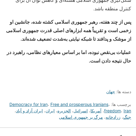
کنترل منطقه باشد.
پس از چند هفته، رهبر جمهوری اسلامی کشته شده، جانشین او
زخمی است و تقریباً همه ابزارهای اصلی قدرت جمهوری اسلامی
از موشک و پدافند تا شبکه نیابتی به‌شدت تضعیف شده‌اند.
عملیات بی‌نقص نبوده، اما بر اساس معیارهای نظامی، راهبرد در
حال نتیجه دادن است.
دسته ها:
جهان
برچسب ها:
،
Free and prosperous Iranians
،
Democracy for Iran
Iran
،
freedom
،
آمریکا
،
اسرائیل
،
الجزیره
،
ایران
،
ایران آزاد و آباد
،
جنگ
،
زرادخانه‌
،
مرگ بر جمهوری اسلامی