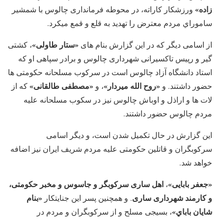
زاده»
ورزشکار کاراته، در محوطه فرمانداری چالوس با شمشیر
ساموراي مردم معترض را تهدید به قلع و قمع میکرد.
«ستار طاولی»
از اسامی دیگر که در این گزارش بنام های
، کشتی
گیر و رپیس تاکسیرانی شهرداری چالوس و برادر سپاهی او که
استاد دانشگاه آزاد چالوس است در سرکوب مسلحانه حکومتی ها
«روح الله میردار»
«مصطفی طالقانی»
حضور داشتند. و
، و
که از
لات ها و اراذل و اوباش چالوس نیز در سکوب مسلحانه علیه
مردم چالوس حضور داشتند.
این گزارش در حال تکمیل شدن است، و دیگر اسامی
سرکوبگران و قاتلین حکومتی علیه مردم شریف ایران نیز اضافه
خواهد شد.
«جعفر بابایی
»
اهل ساری سرکوبگر و جاسوس و مخبر حکومتی،
،
و کارمند شهرداری ساری
«بنام
. و همچنین پسر این جنایتکار
شایان باباي»
، بسیجی مسلح و از سرکوبگران و مردم در