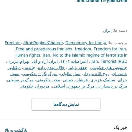
info.khabar1@gmail.com
دسته ها:
ایران
برچسب ها:
#FreeIran
،
Democracy for Iran
،
#IranRegimeChange
،
Free and prosperous Iranians
،
freedom
،
Freedom for Iran
،
Human rights
،
Iran
،
No to the Islamic regime of terrorists in
Terrorist IRGC
،
Iran
،
اعتراضات ۱۴۰۴
،
ایران آزاد و آباد
،
بهرام عزیزی
،
جاسوس های حکومتی
،
جعفر بابایی
،
جلال مهدی زاده
،
چالوس
،
دیکتاتور
خامنه ای
،
روح الله میردار
،
ستار طاولی
،
سرکوبگران حکومتی
،
سهیل
خزاي
،
سیامک عزیزی
،
فرشاد رحمانی
،
مخبر حکومتی
،
مرگ بر بسیجی
،
مرگ بر پاسداران
،
مرگ بر جمهوری اسلامی
،
مزدوران حکومتی
نمایش دیدگاه‌ها
خبر یک
بازگشت به بالا