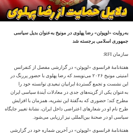
به‌روایت «لوپوئن» رضا پهلوی در مونیخ به‌عنوان بدیل سیاسی
جمهوری اسلامی برجسته شد
سازمان RFI:
هفتۀنامۀ فرانسوی «لوپوئن» در گزارشی مفصل از کنفرانس
امنیتی مونیخ ۲۰۲۶ می‌نویسد که رضا پهلوی با حضور پررنگ در
این نشست و تجمع گستردۀ ایرانیان تبعیدی توانسته خود را
به‌عنوان یکی از گزینه‌های جدی در معادلات آیندۀ سیاسی ایران
مطرح کند؛ حضوری که به‌گفتۀ این نشریه، همزمان با افزایش
طرح نام او در شعارهای اعتراضی داخل ایران، نشانۀ تغییر جایگاه
سیاسی او در صحنۀ بین‌المللی نیز ارزیابی می‌شود.
هفتۀنامۀ فرانسوی «لوپوئن» در آخرین شماره خود در گزارشی